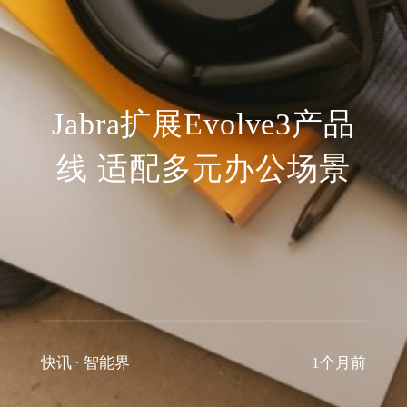
​Jabra扩展Evolve3产品
线 适配多元办公场景
快讯
·
智能界
1个月前