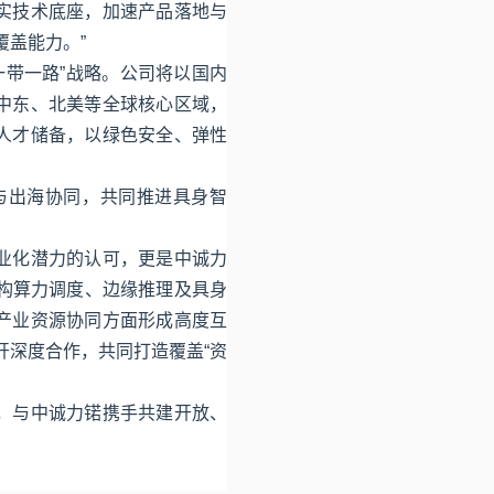
夯实技术底座，加速产品落地与
覆盖能力。”
一带一路”战略。公司将以国内
中东、北美等全球核心区域，
人才储备，以绿色安全、弹性
与出海协同，共同推进具身智
业化潜力的认可，更是中诚力
异构算力调度、边缘推理及具身
产业资源协同方面形成高度互
开深度合作，共同打造覆盖“资
，与中诚力锘携手共建开放、