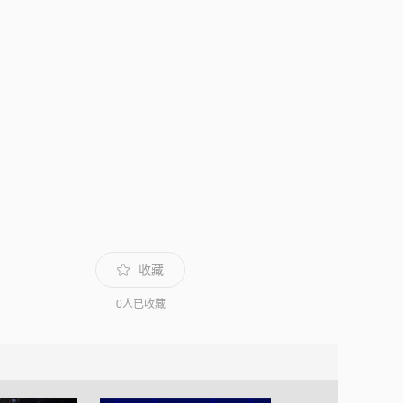
收藏
0人已收藏