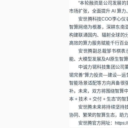
“本轮融资是公司发展的
市场扩张，全面提升 AI 
安世腾科技COO李心仪
智算网络为根基，深耕东南
构建联通国内、辐射全球的
高效的算力服务赋能千行百
安世腾副总裁邹书棋表
能、大模型发展及AI原生智
中诚力锘科技集团公司
锘完善“算力投资—建设—运
智能场景适配等方向具备很
补。未来，双方将围绕智算中
本 + 技术 + 交付 + 生
安世腾未来将持续坚持
协同、繁荣的智算生态，助
安世腾官方网址：https://an