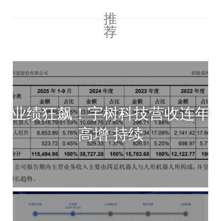
推
荐
业绩狂飙！宇树科技营收连年
高增 持续