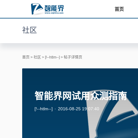
首页
社区
首页
>
社区
>
[!--htlm--]
> 帖子详情页
智能界网试用众测指南
[!--htlm--]
·
2016-08-25 19:07:40