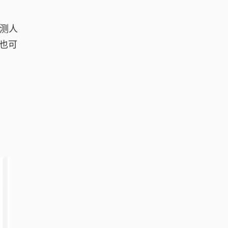
众测人
也可